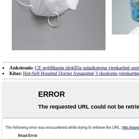
Ankstesnis:
CE sertifikuota plokščia sulankstoma vienkartinė a
Kitas:
Hot-Sell Hospital Doctor Apsauginė 3 sluoksnių vienkarti