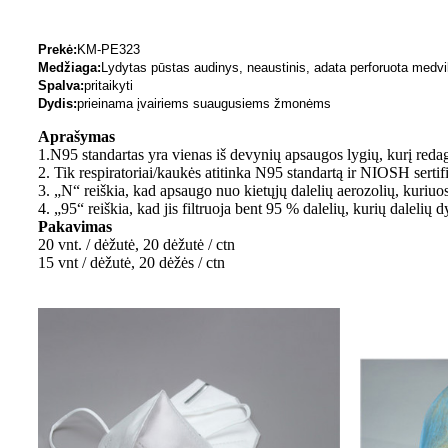
Prekė:
KM-PE323
Medžiaga:
Lydytas pūstas audinys, neaustinis, adata perforuota medvi
Spalva:
pritaikyti
Dydis:
prieinama įvairiems suaugusiems žmonėms
Aprašymas
1.N95 standartas yra vienas iš devynių apsaugos lygių, kurį redaga
2. Tik respiratoriai/kaukės atitinka N95 standartą ir NIOSH ser
3. „N“ reiškia, kad apsaugo nuo kietųjų dalelių aerozolių, kuriuo
4. „95“ reiškia, kad jis filtruoja bent 95 % dalelių, kurių dalelių 
Pakavimas
20 vnt. / dėžutė, 20 dėžutė / ctn
15 vnt / dėžutė, 20 dėžės / ctn