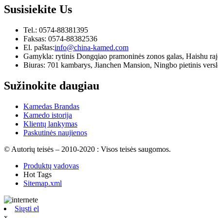
Susisiekite
Us
Tel.: 0574-88381395
Faksas: 0574-88382536
El. paštas:
info@china-kamed.com
Gamykla: rytinis Dongqiao pramoninės zonos galas, Haishu ra
Biuras: 701 kambarys, Jianchen Mansion, Ningbo pietinis versl
Sužinokite daugiau
Kamedas Brandas
Kamedo istorija
Klientų lankymas
Paskutinės naujienos
© Autorių teisės – 2010-2020 : Visos teisės saugomos.
Produktų vadovas
Hot Tags
Sitemap.xml
Siųsti el
x