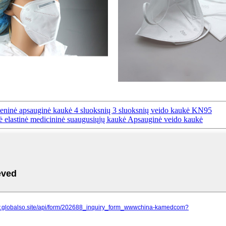
smeninė apsauginė kaukė 4 sluoksnių 3 sluoksnių veido kaukė KN95
nė elastinė medicininė suaugusiųjų kaukė Apsauginė veido kaukė