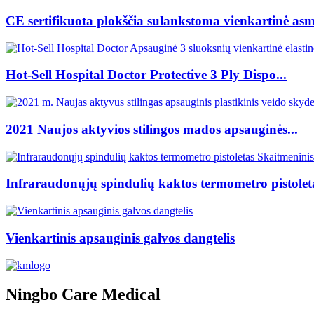
CE sertifikuota plokščia sulankstoma vienkartinė asm
Hot-Sell Hospital Doctor Protective 3 Ply Dispo...
2021 Naujos aktyvios stilingos mados apsauginės...
Infraraudonųjų spindulių kaktos termometro pistoletas
Vienkartinis apsauginis galvos dangtelis
Ningbo Care Medical