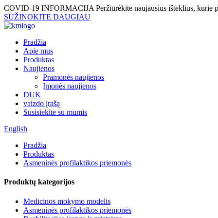
COVID-19 INFORMACIJA
Peržiūrėkite naujausius išteklius, kurie p
SUŽINOKITE DAUGIAU
Pradžia
Apie mus
Produktas
Naujienos
Pramonės naujienos
Įmonės naujienos
DUK
vaizdo įrašą
Susisiekite su mumis
English
Pradžia
Produktas
Asmeninės profilaktikos priemonės
Produktų kategorijos
Medicinos mokymo modelis
Asmeninės profilaktikos priemonės