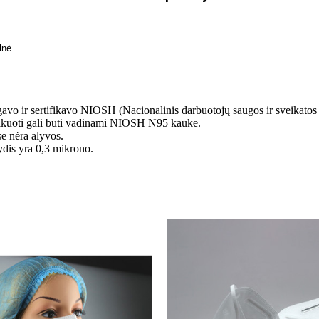
lnė
vo ir sertifikavo NIOSH (Nacionalinis darbuotojų saugos ir sveikatos ins
tifikuoti gali būti vadinami NIOSH N95 kauke.
se nėra alyvos.
dydis yra 0,3 mikrono.