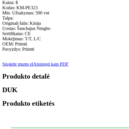
Kaina: $
Kodas: KM-PE323
Min. Užsakymas: 500 vnt
Talpa:
Originali šalis: Kinija
Uostas: Šanchajus Ningbo
Sertifikatas: CE
Mokėjimas: T/T, L/C
OEM: Priimti
Pavyzdys: Priimti
Siųskite mums el
Atsisiųsti kaip PDF
Produkto detalė
DUK
Produkto etiketės