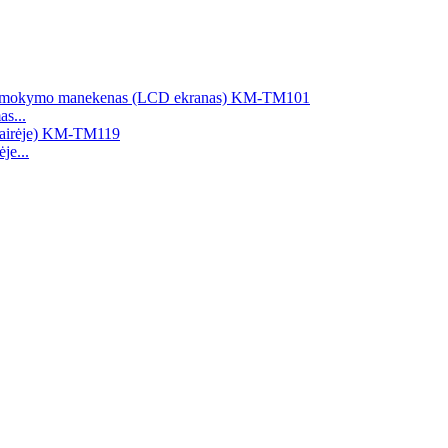
s...
je...