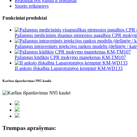
Reabilitacijos įranga ir prietaisas
Sporto reikmenys
Funkciniai produktai
Pažangus medicininis išsamus pirmosios pagalbos CPR mokyma
Pažangus intraveninės injekcijos rankos modelis (dešinėje / kairė
Pažangus kūdikių CPR mokymo manekenas KM-TM107
Iš anksto išskalbta Laparotomijos kempinė KM-WD133
Karštas išpardavimas N95 kaukė
Trumpas aprašymas: