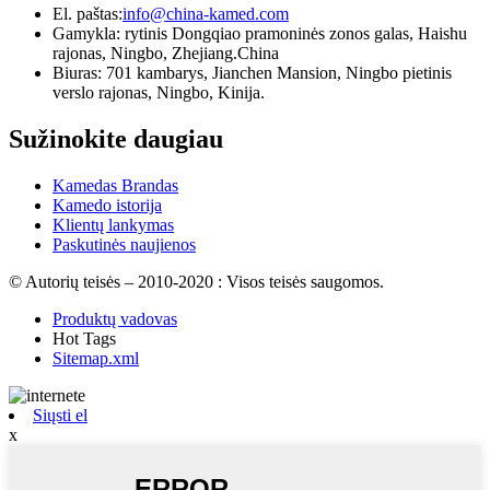
El. paštas:
info@china-kamed.com
Gamykla: rytinis Dongqiao pramoninės zonos galas, Haishu
rajonas, Ningbo, Zhejiang.China
Biuras: 701 kambarys, Jianchen Mansion, Ningbo pietinis
verslo rajonas, Ningbo, Kinija.
Sužinokite daugiau
Kamedas Brandas
Kamedo istorija
Klientų lankymas
Paskutinės naujienos
© Autorių teisės – 2010-2020 : Visos teisės saugomos.
Produktų vadovas
Hot Tags
Sitemap.xml
Siųsti el
x