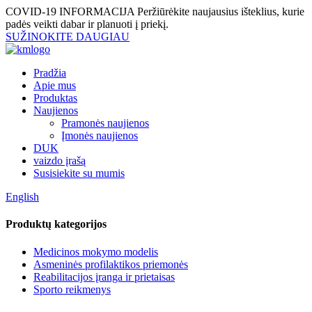
COVID-19 INFORMACIJA
Peržiūrėkite naujausius išteklius, kurie
padės veikti dabar ir planuoti į priekį.
SUŽINOKITE DAUGIAU
Pradžia
Apie mus
Produktas
Naujienos
Pramonės naujienos
Įmonės naujienos
DUK
vaizdo įrašą
Susisiekite su mumis
English
Produktų kategorijos
Medicinos mokymo modelis
Asmeninės profilaktikos priemonės
Reabilitacijos įranga ir prietaisas
Sporto reikmenys