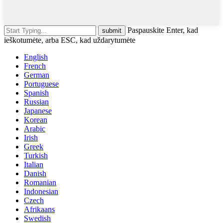
Paspauskite Enter, kad
ieškotumėte, arba ESC, kad uždarytumėte
English
French
German
Portuguese
Spanish
Russian
Japanese
Korean
Arabic
Irish
Greek
Turkish
Italian
Danish
Romanian
Indonesian
Czech
Afrikaans
Swedish