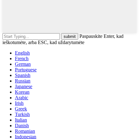
Paspauskite Enter, kad
ieškotumėte, arba ESC, kad uždarytumėte
English
French
German
Portuguese
Spanish
Russian
Japanese
Korean
Arabic
Irish
Greek
Turkish
Italian
Danish
Romanian
Indonesian