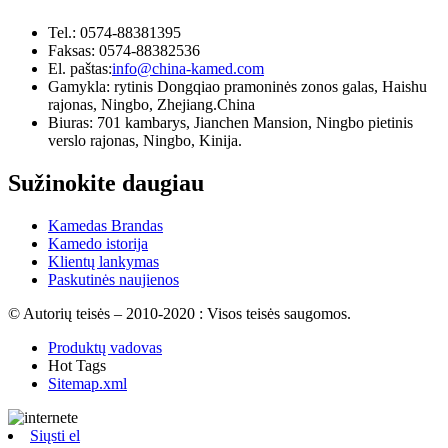
Tel.: 0574-88381395
Faksas: 0574-88382536
El. paštas:
info@china-kamed.com
Gamykla: rytinis Dongqiao pramoninės zonos galas, Haishu
rajonas, Ningbo, Zhejiang.China
Biuras: 701 kambarys, Jianchen Mansion, Ningbo pietinis
verslo rajonas, Ningbo, Kinija.
Sužinokite daugiau
Kamedas Brandas
Kamedo istorija
Klientų lankymas
Paskutinės naujienos
© Autorių teisės – 2010-2020 : Visos teisės saugomos.
Produktų vadovas
Hot Tags
Sitemap.xml
Siųsti el