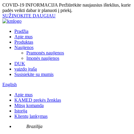
COVID-19 INFORMACIJA
Peržiūrėkite naujausius išteklius, kurie
padės veikti dabar ir planuoti į priekį.
SUŽINOKITE DAUGIAU
Pradžia
Apie mus
Produktas
Naujienos
Pramonės naujienos
Įmonės naujienos
DUK
vaizdo įrašą
Susisiekite su mumis
English
Apie mus
KAMED prekės ženklas
Mūsų komanda
Istorija
Klientų lankymas
Brazilija