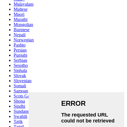
Malayalam
Maltese
Maori
Marathi
Mongolian
Burmese
Nepali
Norwegian
Pashto
Persian
Punjabi
Serbian
Sesotho
Sinhala
Slovak
Slovenian
Somali
Samoan
Scots Gaelic
Shona
Sindhi
Sundanese
Swahili
Tajik
Tamil