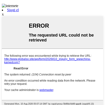
Siųsti el
x