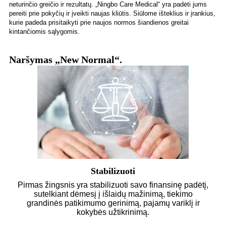
neturinčio greičio ir rezultatų. „Ningbo Care Medical“ yra padėti jums
pereiti prie pokyčių ir įveikti naujas kliūtis. Siūlome išteklius ir įrankius,
kurie padeda prisitaikyti prie naujos normos šiandienos greitai
kintančiomis sąlygomis.
Naršymas „New Normal“.
Stabilizuoti
Pirmas žingsnis yra stabilizuoti savo finansinę padėtį,
sutelkiant dėmesį į išlaidų mažinimą, tiekimo
grandinės patikimumo gerinimą, pajamų variklį ir
kokybės užtikrinimą.