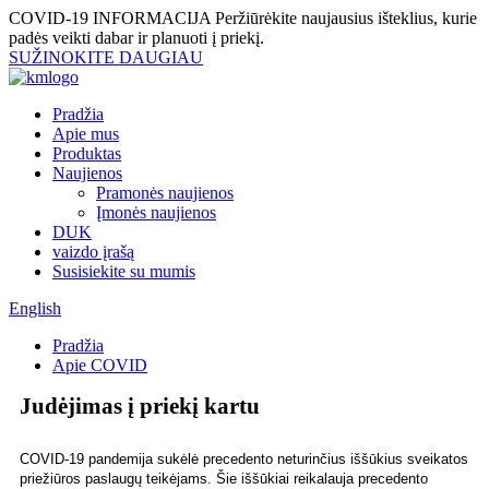
COVID-19 INFORMACIJA
Peržiūrėkite naujausius išteklius, kurie
padės veikti dabar ir planuoti į priekį.
SUŽINOKITE DAUGIAU
Pradžia
Apie mus
Produktas
Naujienos
Pramonės naujienos
Įmonės naujienos
DUK
vaizdo įrašą
Susisiekite su mumis
English
Pradžia
Apie COVID
Judėjimas į priekį kartu
COVID-19 pandemija sukėlė precedento neturinčius iššūkius sveikatos
priežiūros paslaugų teikėjams. Šie iššūkiai reikalauja precedento