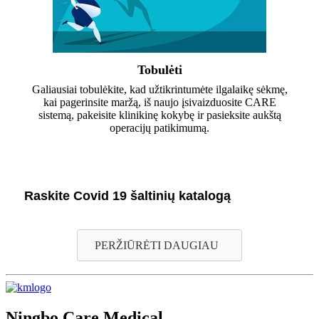
Tobulėti
Galiausiai tobulėkite, kad užtikrintumėte ilgalaikę sėkmę,
kai pagerinsite maržą, iš naujo įsivaizduosite CARE
sistemą, pakeisite klinikinę kokybę ir pasieksite aukštą
operacijų patikimumą.
Raskite Covid 19 šaltinių katalogą
PERŽIŪRĖTI DAUGIAU
Ningbo Care Medical