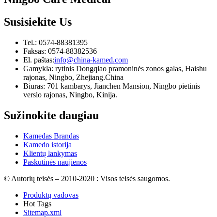
Susisiekite
Us
Tel.: 0574-88381395
Faksas: 0574-88382536
El. paštas:
info@china-kamed.com
Gamykla: rytinis Dongqiao pramoninės zonos galas, Haishu
rajonas, Ningbo, Zhejiang.China
Biuras: 701 kambarys, Jianchen Mansion, Ningbo pietinis
verslo rajonas, Ningbo, Kinija.
Sužinokite daugiau
Kamedas Brandas
Kamedo istorija
Klientų lankymas
Paskutinės naujienos
© Autorių teisės – 2010-2020 : Visos teisės saugomos.
Produktų vadovas
Hot Tags
Sitemap.xml