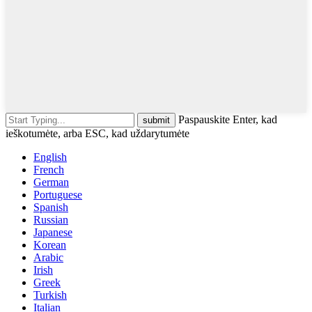
Paspauskite Enter, kad
ieškotumėte, arba ESC, kad uždarytumėte
English
French
German
Portuguese
Spanish
Russian
Japanese
Korean
Arabic
Irish
Greek
Turkish
Italian