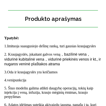
Produkto aprašymas
Ypatybė:
1.Imituoja suaugusiojo dešinę ranką, turi gausias kraujagysles
2. Kraujagyslės, įskaitant galvos veną
，
bazilinė vena
，
vidurinė kubitalinė vena
，
vidurinė priekinės venos ir kt., ir
nugaros veninė plaštakos atrama
3.Oda ir kraujagyslės yra keičiamos
4.venipunkcija
5. Šiuo modeliu galima atlikti daugybę operacijų, tokių kaip
injekcija į veną, infuzija, kraujo mėginių ėmimas, kraujo
perpylimas
6. Adatos įdėjimas suteikia akivaizdų jausmą, panašų į tą, kurį