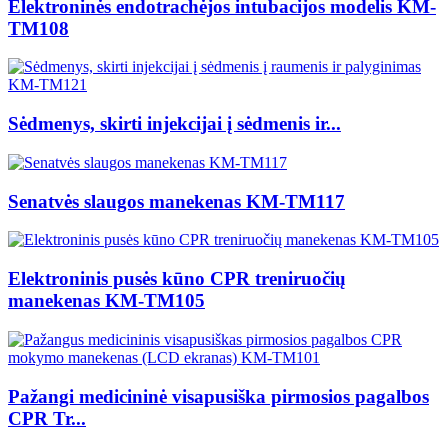
Elektroninės endotrachėjos intubacijos modelis KM-
TM108
Sėdmenys, skirti injekcijai į sėdmenis ir...
Senatvės slaugos manekenas KM-TM117
Elektroninis pusės kūno CPR treniruočių
manekenas KM-TM105
Pažangi medicininė visapusiška pirmosios pagalbos
CPR Tr...