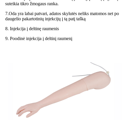
suteikia tikro žmogaus ranka.
7.Oda yra labai patvari, adatos skylutės neliks matomos net po
daugelio pakartotinių injekcijų į tą patį tašką
8. Injekcija į deltinę raumenis
9. Poodinė injekcija į deltinį raumenį