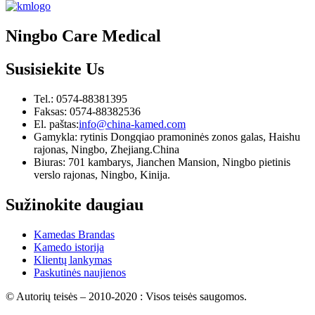
Ningbo Care Medical
Susisiekite
Us
Tel.: 0574-88381395
Faksas: 0574-88382536
El. paštas:
info@china-kamed.com
Gamykla: rytinis Dongqiao pramoninės zonos galas, Haishu
rajonas, Ningbo, Zhejiang.China
Biuras: 701 kambarys, Jianchen Mansion, Ningbo pietinis
verslo rajonas, Ningbo, Kinija.
Sužinokite daugiau
Kamedas Brandas
Kamedo istorija
Klientų lankymas
Paskutinės naujienos
© Autorių teisės – 2010-2020 : Visos teisės saugomos.