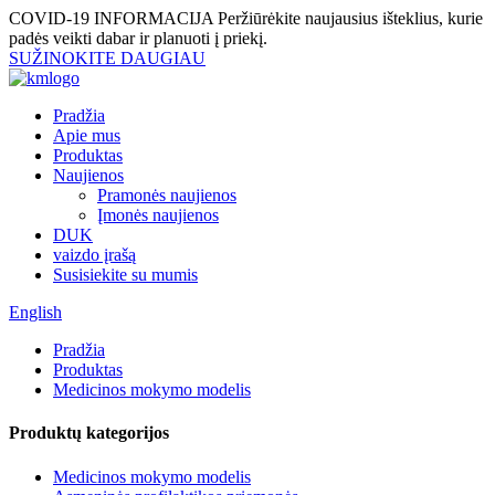
COVID-19 INFORMACIJA
Peržiūrėkite naujausius išteklius, kurie
padės veikti dabar ir planuoti į priekį.
SUŽINOKITE DAUGIAU
Pradžia
Apie mus
Produktas
Naujienos
Pramonės naujienos
Įmonės naujienos
DUK
vaizdo įrašą
Susisiekite su mumis
English
Pradžia
Produktas
Medicinos mokymo modelis
Produktų kategorijos
Medicinos mokymo modelis