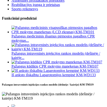
Asmeninės profilaktikos priemonės
Reabilitacijos įranga ir prietaisas
Sporto reikmenys
Funkciniai produktai
Pažangus medicininis išsamus pirmosios pagalbos CPR
mokymas...
Pažangus intraveninės injekcijos rankos modelis (dešinėje /
kairėje...
Pažangus kūdikių CPR mokymo manekenas KM-TM107
Iš anksto išskalbta Laparotomijos kempinė KM-WD133
Pažangus intraveninės injekcijos rankos modelis (dešinėje / kairėje) KM-TM119