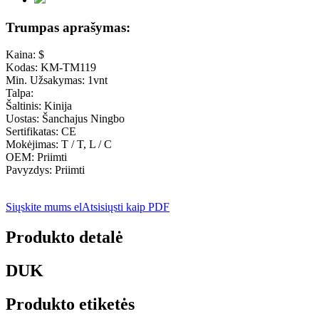
Trumpas aprašymas:
Kaina: $
Kodas: KM-TM119
Min. Užsakymas: 1vnt
Talpa:
Šaltinis: Kinija
Uostas: Šanchajus Ningbo
Sertifikatas: CE
Mokėjimas: T / T, L / C
OEM: Priimti
Pavyzdys: Priimti
Siųskite mums el
Atsisiųsti kaip PDF
Produkto detalė
DUK
Produkto etiketės