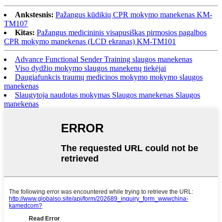
Ankstesnis:
Pažangus kūdikių CPR mokymo manekenas KM-
TM107
Kitas:
Pažangus medicininis visapusiškas pirmosios pagalbos
CPR mokymo manekenas (LCD ekranas) KM-TM101
Advance Functional Sender Training slaugos manekenas
Viso dydžio mokymo slaugos manekenų tiekėjai
Daugiafunkcis traumų medicinos mokymo mokymo slaugos
manekenas
Slaugytoja naudotas mokymas Slaugos manekenas Slaugos
manekenas